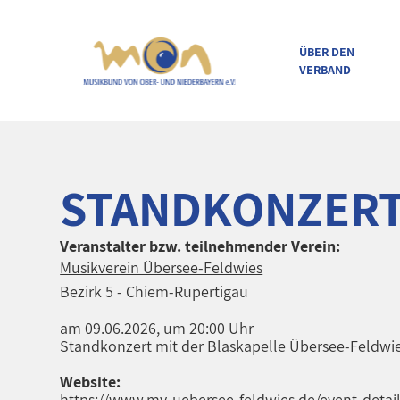
ÜBER DEN
VERBAND
direkt zur Navigation
direkt zum Inhalt
STANDKONZERT 
Veranstalter bzw. teilnehmender Verein:
Musikverein Übersee-Feldwies
Bezirk 5 - Chiem-Rupertigau
am 09.06.2026, um 20:00 Uhr
Standkonzert mit der Blaskapelle Übersee-Feldwie
Website:
https://www.mv-uebersee-feldwies.de/event-detail