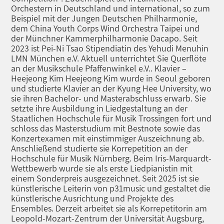
Orchestern in Deutschland und international, so zum
Beispiel mit der Jungen Deutschen Philharmonie,
dem China Youth Corps Wind Orchestra Taipei und
der Münchner Kammerphilharmonie Dacapo. Seit
2023 ist Pei-Ni Tsao Stipendiatin des Yehudi Menuhin
LMN München e.V. Aktuell unterrichtet Sie Querflöte
an der Musikschule Pfaffenwinkel e.V.. Klavier –
Heejeong Kim Heejeong Kim wurde in Seoul geboren
und studierte Klavier an der Kyung Hee University, wo
sie ihren Bachelor- und Masterabschluss erwarb. Sie
setzte ihre Ausbildung in Liedgestaltung an der
Staatlichen Hochschule für Musik Trossingen fort und
schloss das Masterstudium mit Bestnote sowie das
Konzertexamen mit einstimmiger Auszeichnung ab.
Anschließend studierte sie Korrepetition an der
Hochschule für Musik Nürnberg. Beim Iris-Marquardt-
Wettbewerb wurde sie als erste Liedpianistin mit
einem Sonderpreis ausgezeichnet. Seit 2025 ist sie
künstlerische Leiterin von p31music und gestaltet die
künstlerische Ausrichtung und Projekte des
Ensembles. Derzeit arbeitet sie als Korrepetitorin am
Leopold-Mozart-Zentrum der Universität Augsburg,