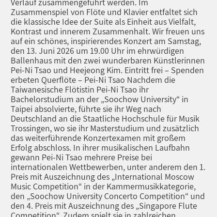
Verlauf zusammengeführt werden. Im
Zusammenspiel von Flöte und Klavier entfaltet sich
die klassische Idee der Suite als Einheit aus Vielfalt,
Kontrast und innerem Zusammenhalt. Wir freuen uns
auf ein schönes, inspirierendes Konzert am Samstag,
den 13. Juni 2026 um 19.00 Uhr im ehrwürdigen
Ballenhaus mit den zwei wunderbaren Künstlerinnen
Pei-Ni Tsao und Heejeong Kim. Eintritt frei – Spenden
erbeten Querflöte – Pei-Ni Tsao Nachdem die
Taiwanesische Flötistin Pei-Ni Tsao ihr
Bachelorstudium an der „Soochow University“ in
Taipei absolvierte, führte sie ihr Weg nach
Deutschland an die Staatliche Hochschule für Musik
Trossingen, wo sie ihr Masterstudium und zusätzlich
das weiterführende Konzertexamen mit großem
Erfolg abschloss. In ihrer musikalischen Laufbahn
gewann Pei-Ni Tsao mehrere Preise bei
internationalen Wettbewerben, unter anderem den 1.
Preis mit Auszeichnung des „International Moscow
Music Competition“ in der Kammermusikkategorie,
den „Soochow University Concerto Competition“ und
den 4. Preis mit Auszeichnung des „Singapore Flute
Competition“. Zudem spielt sie in zahlreichen