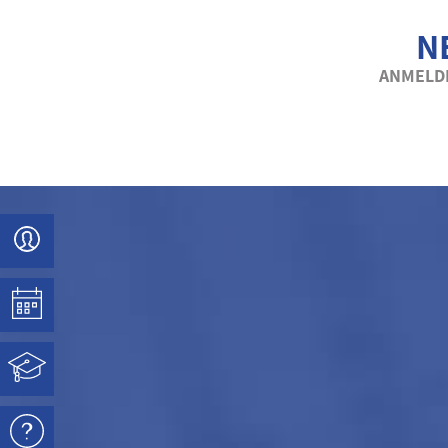
N
ANMELDE