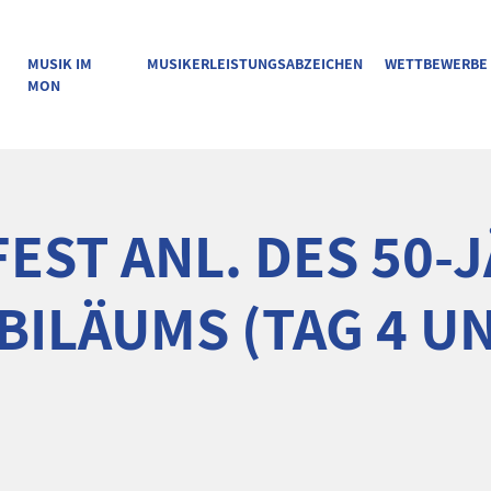
MUSIK IM
MUSIKERLEISTUNGSABZEICHEN
WETTBEWERBE
MON
EST ANL. DES 50-
ILÄUMS (TAG 4 U