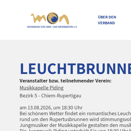
ÜBER DEN
VERBAND
direkt zur Navigation
direkt zum Inhalt
LEUCHTBRUNN
Veranstalter bzw. teilnehmender Verein:
Musikkapelle Piding
Bezirk 5 - Chiem-Rupertigau
am 13.08.2026, um 18:30 Uhr
Bei schönem Wetter findet ein romantisches Leuch
rund um den Rupertusbrunnen wird stimmungsvoll 
Jungmusiker der Musikkapelle gestalten den musika
Die Jungmusik Piding unterhält Sie von 18:30 Uhr bis