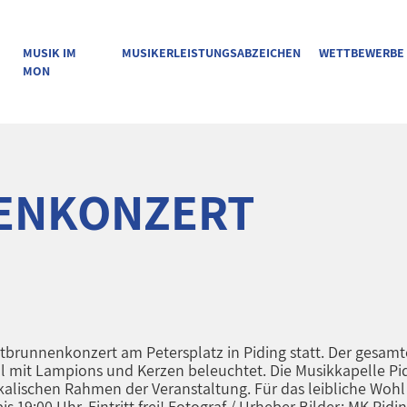
MUSIK IM
MUSIKERLEISTUNGSABZEICHEN
WETTBEWERBE
MON
ENKONZERT
tbrunnenkonzert am Petersplatz in Piding statt. Der gesamt
mit Lampions und Kerzen beleuchtet. Die Musikkapelle Pid
lischen Rahmen der Veranstaltung. Für das leibliche Wohl i
 19:00 Uhr. Eintritt frei! Fotograf / Urheber Bilder: MK Pidi