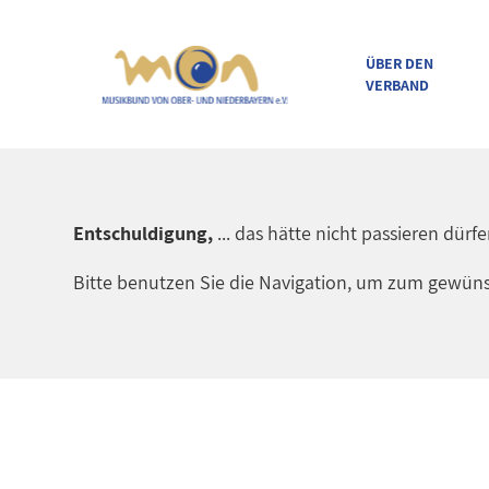
ÜBER DEN
VERBAND
direkt zur Navigation
direkt zum Inhalt
Entschuldigung,
... das hätte nicht passieren dürf
Bitte benutzen Sie die Navigation, um zum gewüns