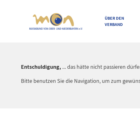
ÜBER DEN
VERBAND
direkt zur Navigation
direkt zum Inhalt
Entschuldigung,
... das hätte nicht passieren dürf
Bitte benutzen Sie die Navigation, um zum gewüns