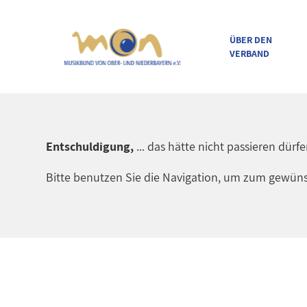
ÜBER DEN
VERBAND
direkt zur Navigation
direkt zum Inhalt
Entschuldigung,
... das hätte nicht passieren dürf
Bitte benutzen Sie die Navigation, um zum gewüns