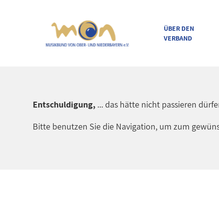
ÜBER DEN
VERBAND
direkt zur Navigation
direkt zum Inhalt
Entschuldigung,
... das hätte nicht passieren dürf
Bitte benutzen Sie die Navigation, um zum gewüns