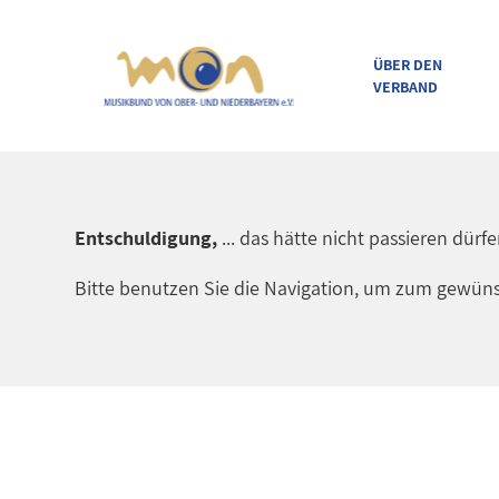
ÜBER DEN
VERBAND
direkt zur Navigation
direkt zum Inhalt
Entschuldigung,
... das hätte nicht passieren dürf
Bitte benutzen Sie die Navigation, um zum gewüns