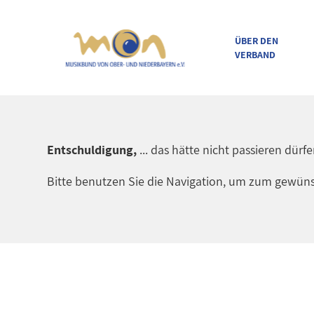
ÜBER DEN
VERBAND
direkt zur Navigation
direkt zum Inhalt
Entschuldigung,
... das hätte nicht passieren dürf
Bitte benutzen Sie die Navigation, um zum gewüns