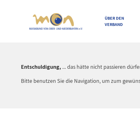
ÜBER DEN
VERBAND
direkt zur Navigation
direkt zum Inhalt
Entschuldigung,
... das hätte nicht passieren dürf
Bitte benutzen Sie die Navigation, um zum gewüns