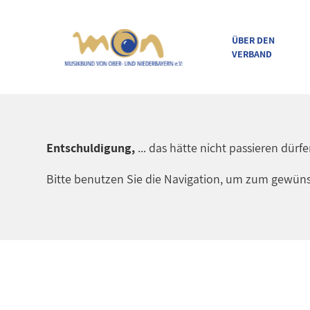
ÜBER DEN
VERBAND
direkt zur Navigation
direkt zum Inhalt
Entschuldigung,
... das hätte nicht passieren dürf
Bitte benutzen Sie die Navigation, um zum gewüns