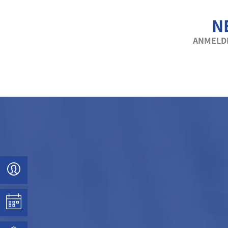
N
ANMELDE