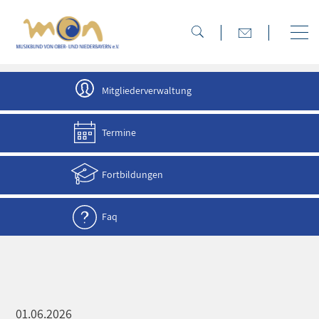
direkt zur Navigation
direkt zum Inhalt
Mitgliederverwaltung
Termine
Fortbildungen
Faq
01.06.2026