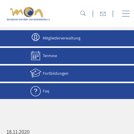
direkt zur Navigation
direkt zum Inhalt
Mitgliederverwaltung
Termine
Fortbildungen
Faq
18.11.2020