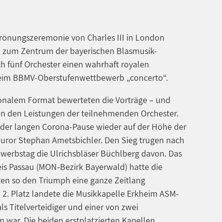
Krönungszeremonie von Charles III in London
 zum Zentrum der bayerischen Blasmusik-
ich fünf Orchester einen wahrhaft royalen
beim BBMV-Oberstufenwettbewerb „concerto“.
ionalem Format bewerteten die Vorträge – und
on den Leistungen der teilnehmenden Orchester.
 der langen Corona-Pause wieder auf der Höhe der
uror Stephan Ametsbichler. Den Sieg trugen nach
erbstag die Ulrichsbläser Büchlberg davon. Das
is Passau (MON-Bezirk Bayerwald) hatte die
ten so den Triumph eine ganze Zeitlang
2. Platz landete die Musikkapelle Erkheim ASM-
s Titelverteidiger und einer von zwei
war. Die beiden erstplatzierten Kapellen