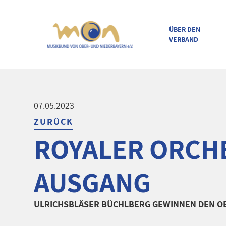
ÜBER DEN
VERBAND
direkt zur Navigation
direkt zum Inhalt
07.05.2023
ZURÜCK
ROYALER ORCH
AUSGANG
ULRICHSBLÄSER BÜCHLBERG GEWINNEN DEN O