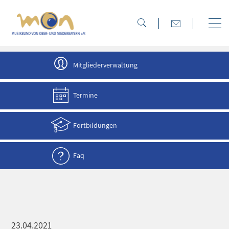
direkt zur Navigation
direkt zum Inhalt
Mitgliederverwaltung
Termine
Fortbildungen
Faq
23.04.2021