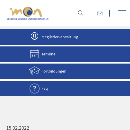
direkt zur Navigation
direkt zum Inhalt
Mitgliederverwaltung
Termine
Fortbildungen
Faq
15.02.2022